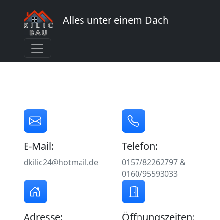
Alles unter einem Dach
E-Mail:
Telefon:
dkilic24@hotmail.de
0157/82262797 &
0160/95593033
Adresse:
Öffnungszeiten: